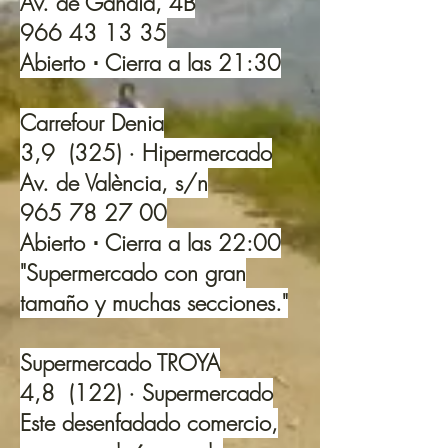
Av. de Gandia, 4B
966 43 13 35
Abierto ⋅ Cierra a las 21:30
Carrefour Denia
3,9 (325) · Hipermercado
Av. de València, s/n
965 78 27 00
Abierto ⋅ Cierra a las 22:00
"Supermercado con gran
tamaño y muchas secciones."
Supermercado TROYA
4,8 (122) · Supermercado
Este desenfadado comercio,