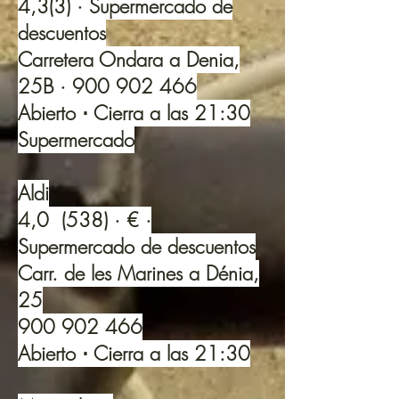
4,3(3) · Supermercado de
descuentos
Carretera Ondara a Denia,
25B ·
900 902 466
Abierto ⋅ Cierra a las 21:30
Supermercado
Aldi
4,0 (538) · € ·
Supermercado de descuentos
Carr. de les Marines a Dénia,
25
900 902 466
Abierto ⋅ Cierra a las 21:30