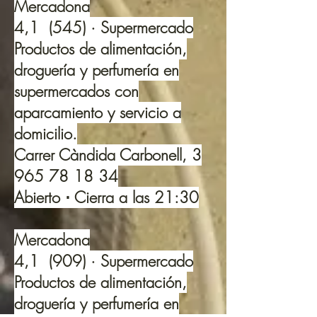
Mercadona
4,1 (545) · Supermercado
Productos de alimentación,
droguería y perfumería en
supermercados con
aparcamiento y servicio a
domicilio.
Carrer Càndida Carbonell, 3
965 78 18 34
Abierto ⋅ Cierra a las 21:30
Mercadona
4,1 (909) · Supermercado
Productos de alimentación,
droguería y perfumería en