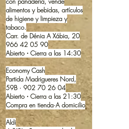
con panadería, vende
alimentos y bebidas, artículos
de higiene y limpieza y
tabaco.
Carr. de Dénia A Xábia, 20
966 42 05 90
Abierto ⋅ Cierra a las 14:30
Economy Cash
Partida Madrigueres Nord,
59B ·
902 70 26 04
Abierto ⋅ Cierra a las 21:30
Compra en tienda·A domicilio
Aldi