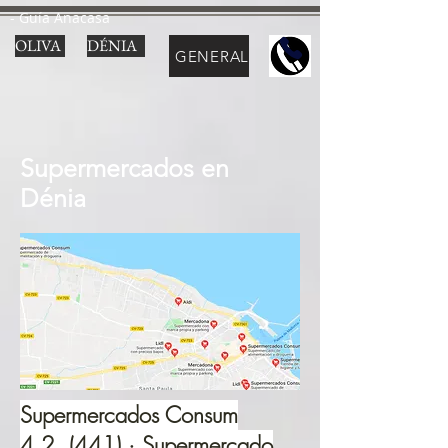
- Guía Anacasa
OLIVA
DÉNIA
GENERAL
Supermercados en
Dénia
Supermercados Consum
4,2 (441) · Supermercado