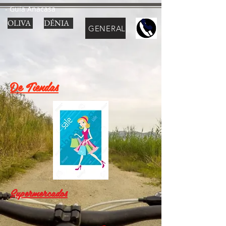
- Guía Anacasa
OLIVA
DÉNIA
GENERAL
De Tiendas
Supermercados