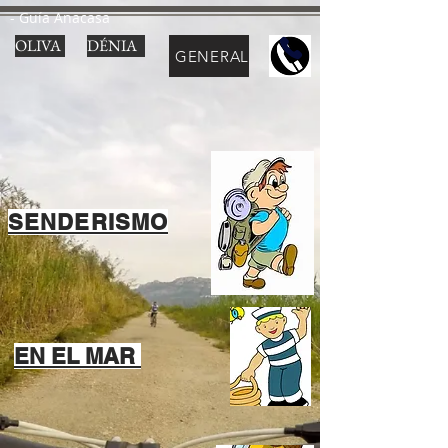
- Guía Anacasa
OLIVA
DÉNIA
GENERAL
SENDERISMO
EN EL MAR