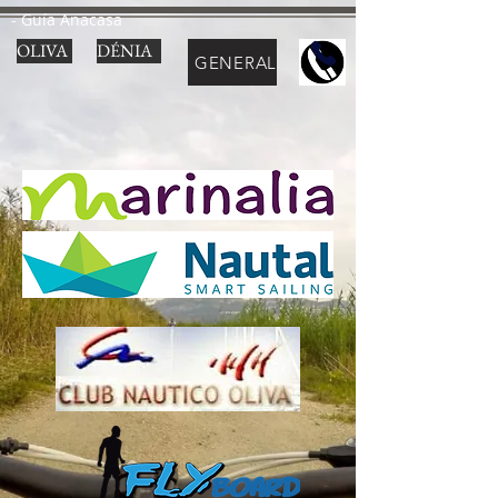
- Guía Anacasa
OLIVA
DÉNIA
GENERAL