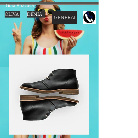
- Guía Anacasa
OLIVA
DÉNIA
GENERAL