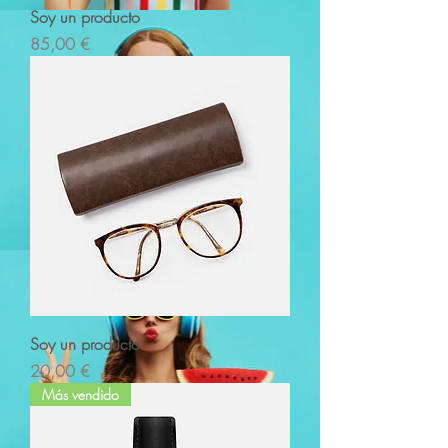
Soy un producto
Prezzo
85,00 €
Soy un producto
Prezzo
20,00 €
Más vendido