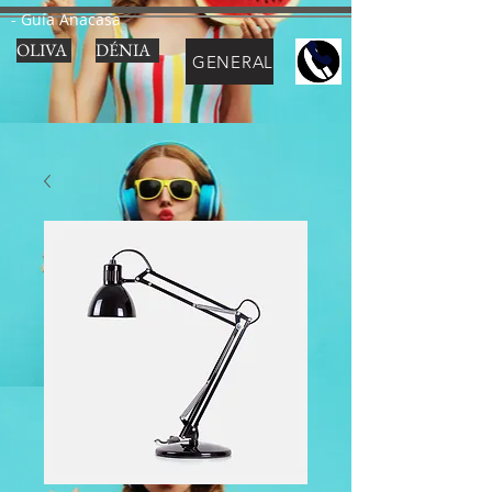
- Guía Anacasa
OLIVA
DÉNIA
GENERAL