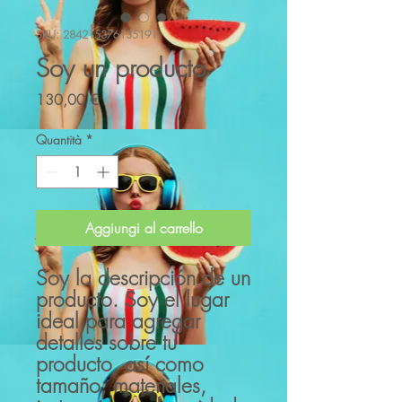
SKU: 284215376135191
Soy un producto
Prezzo
130,00 €
Quantità
*
Aggiungi al carrello
Soy la descripción de un 
producto. Soy el lugar 
ideal para agregar 
detalles sobre tu 
producto, así como 
tamaño, materiales, 