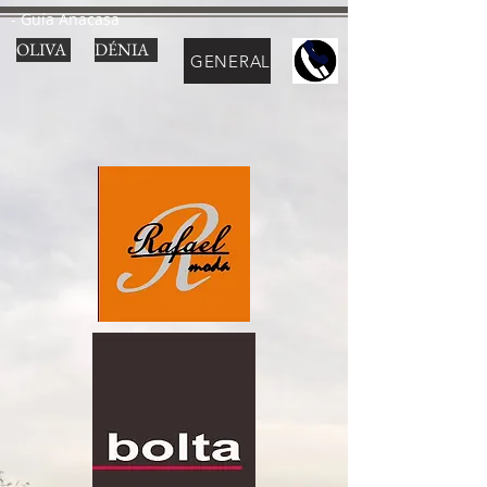
- Guía Anacasa
OLIVA
DÉNIA
GENERAL