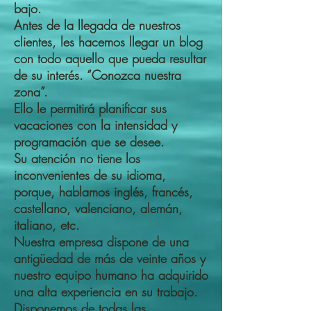
bajo.
Antes de la llegada de nuestros
clientes, les hacemos llegar un blog
con todo aquello que pueda resultar
de su interés. “Conozca nuestra
zona”.
Ello le permitirá planificar sus
vacaciones con la intensidad y
programación que se desee.
Su atención no tiene los
inconvenientes de su idioma,
porque, hablamos inglés, francés,
castellano, valenciano, alemán,
italiano, etc.
Nuestra empresa dispone de una
antigüedad de más de veinte años y
nuestro equipo humano ha adquirido
una alta experiencia en su trabajo.
Disponemos de todas las