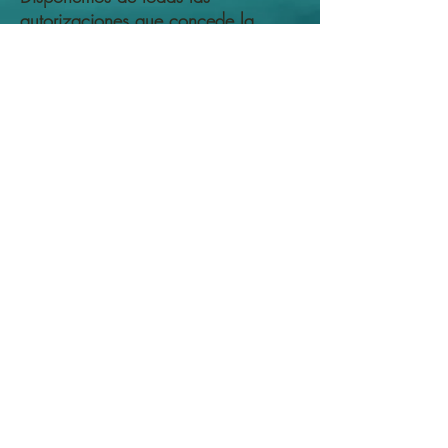
autorizaciones que concede la
Generalitat Valenciana y su Agencia
Valenciana de Turismo, además de
estar integrados en asociaciones
tanto a nivel autonómico como
estatal como son Aptur y Fevitur.
Estamos inscritos en el Registro
General de Empresas,
Establecimientos y Profesiones
Turísticas de la Comunidad
Valenciana con el número EGVT-
203-V y tenemos todas las viviendas
de alquiler vacacional, que
publicitamos, dadas de alta en
dicho registro. Mantenemos una
conexión directa con las oficinas de
turismo de los ayuntamientos de
Oliva y Denia.