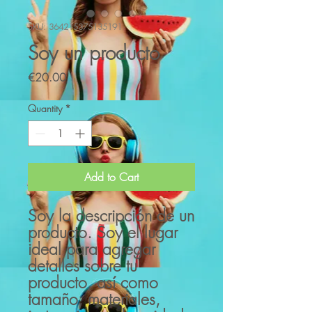
SKU: 364215375135191
Soy un producto
Price
€20.00
Quantity
*
Add to Cart
Soy la descripción de un 
producto. Soy el lugar 
ideal para agregar 
detalles sobre tu 
producto, así como 
tamaño, materiales, 