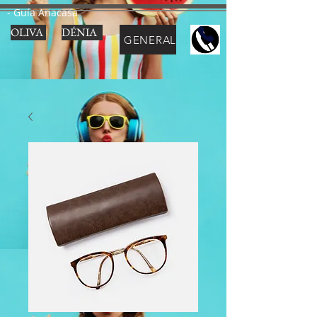
- Guía Anacasa
OLIVA
DÉNIA
GENERAL