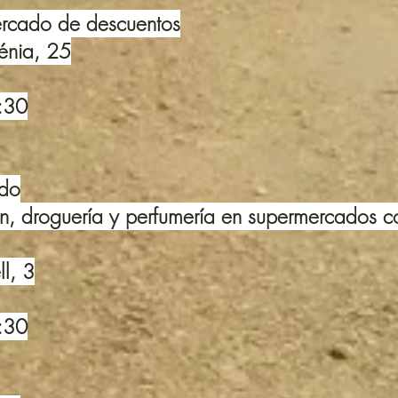
ercado de descuentos
énia, 25
1:30
ado
ón, droguería y perfumería en supermercados 
l, 3
1:30