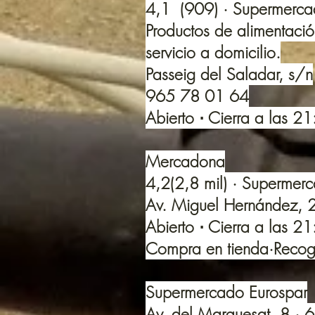
4,1 (909) · Supermerc
Productos de alimentaci
servicio a domicilio.
Passeig del Saladar, s/n
965 78 01 64
Abierto ⋅ Cierra a las 2
Mercadona
4,2(2,8 mil) · Supermer
Av. Miguel Hernández, 
Abierto ⋅ Cierra a las 2
Compra en tienda·Recogid
Supermercado Eurospar
Av. del Marquesat, 8 ·