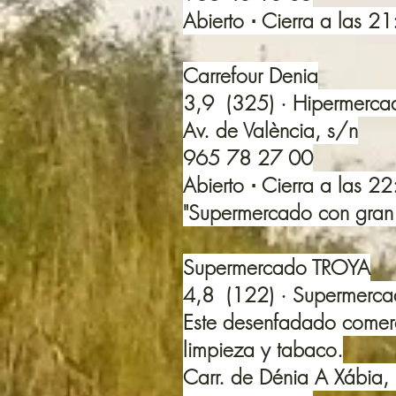
Abierto ⋅ Cierra a las 2
Carrefour Denia
3,9 (325) · Hipermerca
Av. de València, s/n
965 78 27 00
Abierto ⋅ Cierra a las 2
"Supermercado con gran
Supermercado TROYA
4,8 (122) · Supermerc
Este desenfadado comerci
limpieza y tabaco.
Carr. de Dénia A Xábia,