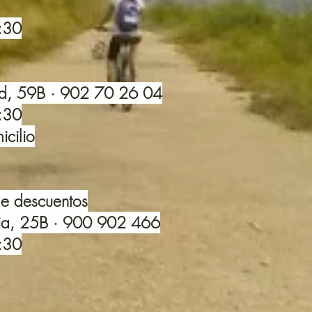
4:30
rd, 59B · 902 70 26 04
1:30
cilio
de descuentos
ia, 25B · 900 902 466
1:30