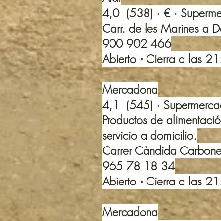
4,0 (538) · € · Superm
Carr. de les Marines a D
900 902 466
Abierto ⋅ Cierra a las 2
Mercadona
4,1 (545) · Supermerc
Productos de alimentaci
servicio a domicilio.
Carrer Càndida Carbonel
965 78 18 34
Abierto ⋅ Cierra a las 2
Mercadona