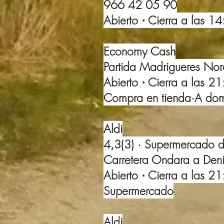
966 42 05 90
Abierto ⋅ Cierra a las 1
Economy Cash
Partida Madrigueres No
Abierto ⋅ Cierra a las 2
Compra en tienda·A domi
Aldi
4,3(3) · Supermercado 
Carretera Ondara a Den
Abierto ⋅ Cierra a las 2
Supermercado
Aldi