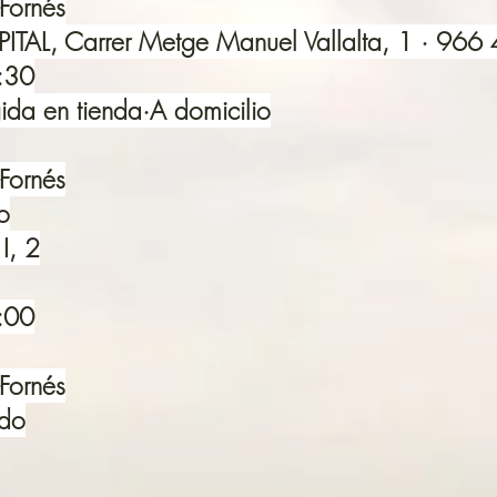
Fornés
AL, Carrer Metge Manuel Vallalta, 1 · 966
1:30
da en tienda·A domicilio
Fornés
o
I, 2
1:00
Fornés
ado