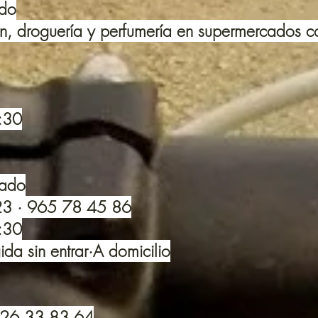
ado
ón, droguería y perfumería en supermercados 
1:30
cado
23 · 965 78 45 86
1:30
a sin entrar·A domicilio
 626 33 83 64