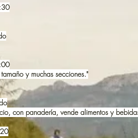
1:30
do
2:00
 tamaño y muchas secciones."
ado
o, con panadería, vende alimentos y bebidas,
 20