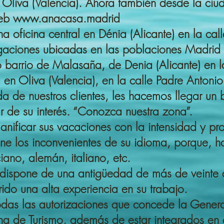
y Oliva (Valencia). Ahora también desde la c
web
www.anacasa.madrid
oficina central en Dénia (Alicante) en la calle
egaciones ubicadas en las poblaciones Madrid 
 barrio de Malasaña, de Denia (Alicante) en la 
 en Oliva (Valencia), en la calle Padre Antonio
da de nuestros clientes, les hacemos llegar un
r de su interés. “Conozca nuestra zona”.
 planificar sus vacaciones con la intensidad y 
ene los inconvenientes de su idioma, porque, h
iano, alemán, italiano, etc.
dispone de una antigüedad de más de veinte 
do una alta experiencia en su trabajo.
as las autorizaciones que concede la General
a de Turismo, además de estar integrados en a