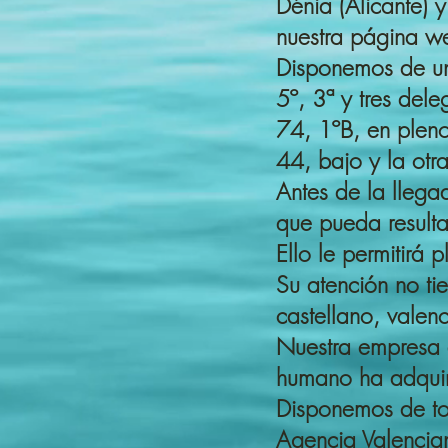
Dénia (Alicante) 
nuestra página 
Disponemos de una 
5º, 3ª y tres del
74, 1ºB, en pleno
44, bajo y la otra
Antes de la llega
que pueda resulta
Ello le permitirá
Su atención no ti
castellano, valenc
Nuestra empresa 
humano ha adquiri
Disponemos de tod
Agencia Valencian