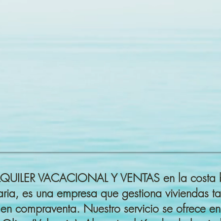
 ALQUILER VACACIONAL Y VENTAS en la costa 
ria, es una empresa que gestiona viviendas tant
en compraventa. Nuestro servicio se ofrece en