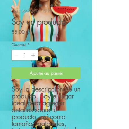
SKU : 364215376135199
Soy un producto
Prix
85,00 €
Quantité
*
Ajouter au panier
Soy la descripción de un 
producto. Soy el lugar 
ideal para agregar 
detalles sobre tu 
producto, así como 
tamaño, materiales, 