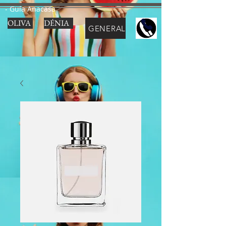
- Guía Anacasa
OLIVA
DÉNIA
GENERAL