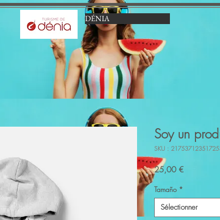
DÉNIA
Soy un prod
SKU : 21753712351725
Prix
25,00 €
Tamaño
*
Sélectionner