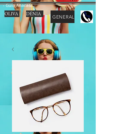
- Guía Anacasa
OLIVA
DÉNIA
GENERAL