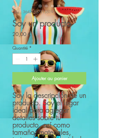
SKU : 364215375135191
Soy un producto
Prix
20,00 €
Quantité
*
Ajouter au panier
Soy la descripción de un 
producto. Soy el lugar 
ideal para agregar 
detalles sobre tu 
producto, así como 
tamaño, materiales, 