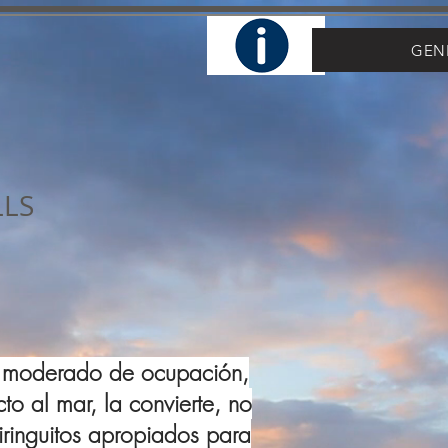
GEN
LLS
el moderado de ocupación,
o al mar, la convierte, no
iringuitos apropiados para