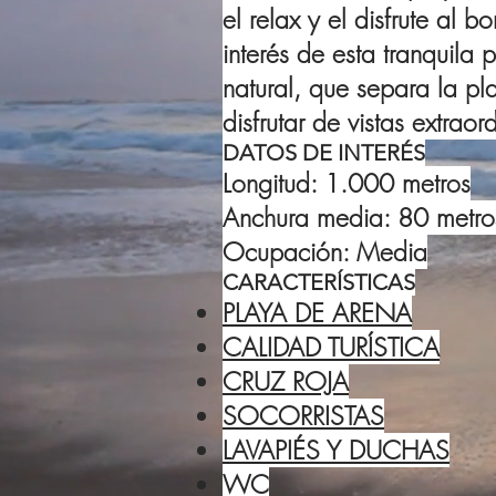
el relax y el disfrute al 
interés de esta tranquila 
natural, que separa la pl
disfrutar de vistas extraor
DATOS DE INTERÉS
Longitud: 1.000 metros
Anchura media: 80 metro
Ocupación: Media
CARACTERÍSTICAS
PLAYA DE ARENA
CALIDAD TURÍSTICA
CRUZ ROJA
SOCORRISTAS
LAVAPIÉS Y DUCHAS
WC