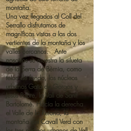
montaña.
Una vez llegados al Coll del
Serrallo disfrutamos de
magníficas vistas a las dos
vertientes de la montaña y los
valles cercanos. Ante
nosotros se muestra la silueta
de la Serra de Bèrnia, como
telón de fondo, los núcleos
urbanos Gata de Gorgos y
Jesús Pobre, la Vall de Sant
Bartolomé. Hacia la derecha
el Valle de la Retoria, la
montaña del Cavall Verd con
los tres núcleos urbanos de Vall