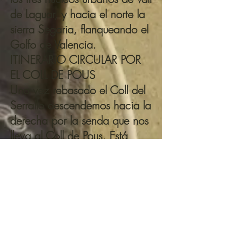
de Laguar, y hacia el norte la
sierra Segaria, flanqueando el
Golfo de Valencia.
ITINERARIO CIRCULAR POR
EL COLL DE POUS
Una vez rebasado el Coll del
Serrallo descendemos hacia la
derecha por la senda que nos
lleva al Coll de Pous. Está
situado en una agradable
zona boscosa bien
conservada, en la que
predominan los pinos.
Retornaremos a Dénia