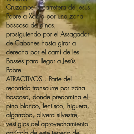
Cruzamos la carretera de Jesús
Pobre a Xàbia por una zona
boscosa de pinos,
prosiguiendo por el Assagador
de Cabanes hasta girar a
derecha por el camí de les
Basses para llegar a Jesús
Pobre.
ATRACTIVOS . Parte del
recorrido transcurre por zona
boscosa, donde predomina el
pino blanco, lentisco, higuera,
algarrobo, olivera silvestre,
vestigios del aprovechamiento
agrícola de este terreno de