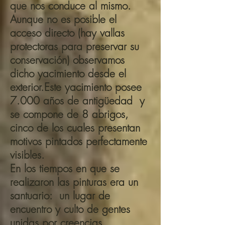
que nos conduce al mismo.
Aunque no es posible el
acceso directo (hay vallas
protectoras para preservar su
conservación) observamos
dicho yacimiento desde el
exterior.Este yacimiento posee
7.000 años de antigüedad y
se compone de 8 abrigos,
cinco de los cuales presentan
motivos pintados perfectamente
visibles.
En los tiempos en que se
realizaron las pinturas era un
santuario: un lugar de
encuentro y culto de gentes
unidas por creencias