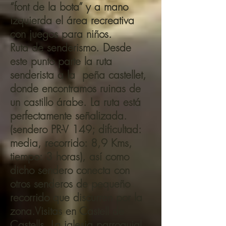
“font de la bota” y a mano
izquierda el área recreativa
con juegos para niños.
Ruta de senderismo. Desde
este punto parte la ruta
senderista a la peña castellet,
donde encontramos ruinas de
un castillo árabe. La ruta está
perfectamente señalizada.
(sendero PR-V 149; dificultad:
media, recorrido: 8,9 Kms,
tiempo: 3 horas), así como
dicho sendero conecta con
otros senderos de pequeño
recorrido que discurren por la
zona.Visitas en Castell de
Castells. La iglesia parroquial