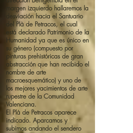
dirección Benigembla en el
margen izquierdo hallaremos la
desviación hacia el Santuario
del Plà de Petracos, el cual
está declarado Patrimonio de la
Humanidad ya que es único en
su género (compuesto por
pinturas prehistóricas de gran
abstracción que han recibido el
nombre de arte
macroesquemático) y uno de
los mejores yacimientos de arte
rupestre de la Comunidad
Valenciana.
El Plà de Petracos aparece
indicado. Aparcamos y
subimos andando el sendero