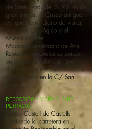
de Santa Ana, del S. XVII es de
gran interés. El Casco antiguo
es igualmente digno de visitar,
el Museo Etnológico y el
Museo de Arte
Macroesquemático o de Arte
Rupestre, los cuales se ubican
en una casa solariega que
data de más de 200
años situada en la C/ San
Roque.
RECORRIDO Y VISITA PLÀ DE
PETRACOS.
Desde Castell de Castells
siguiendo la carretera en