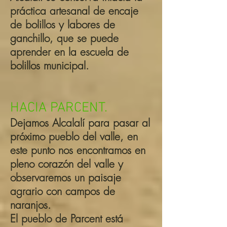
práctica artesanal de encaje
de bolillos y labores de
ganchillo, que se puede
aprender en la escuela de
bolillos municipal.
HACIA PARCENT.
Dejamos Alcalalí para pasar al
próximo pueblo del valle, en
este punto nos encontramos en
pleno corazón del valle y
observaremos un paisaje
agrario con campos de
naranjos.
El pueblo de Parcent está