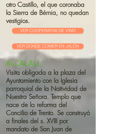
otro Castillo, el que coronaba
la Sierra de Bérnia, no quedan
vestigios.
VER COOPERATIVA DE VINO
VER DONDE COMER EN JALÓN
ALCALALÍ.
Visita obligada a la plaza del
Ayuntamiento con la Iglesia
parroquial de la Natividad de
Nuestra Señora. Templo que
nace de la reforma del
Concilio de Trento. Se construyó
a finales del s. XVIII por
mandato de San Juan de