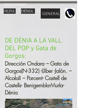
- Guía Anacasa
OLIVA
DÉNIA
GENERAL
DE DÉNIA A LA VALL
DEL POP y Gata de
Gorgos:
Dirección Ondara – Gata de
Gorgos(N-332) -Llíber -Jalón. –
Alcalalí – Parcent- Castell de
Castells- Benigembla-Murla-
Dénia