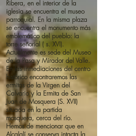
Ribera, en el interior de la
iglesia se encuentra el museo
parroquial. En la misma plaza
se encuentra el monumento más
emblemático del pueblo: la
torre señorial ( s. XVI).
Actualmente es sede del Museo
de la Pasa y Mirador del Valle.
En las inmediaciones del centro
histórico encontraremos las
ermitas de la Virgen del
Calvario y la Ermita de San
Juan de Mosquera (S. XVII)
situada en la partida
mosquera, cerca del río.
Hemos de mencionar que en
Alcalalí se conserva intacta la