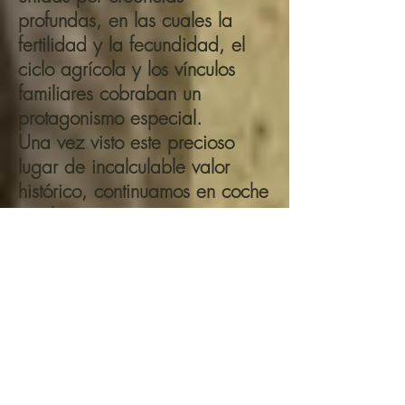
profundas, en las cuales la
fertilidad y la fecundidad, el
ciclo agrícola y los vínculos
familiares cobraban un
protagonismo especial.
Una vez visto este precioso
lugar de incalculable valor
histórico, continuamos en coche
por la carretera y pasamos
por Los Llanos de Petracos,
área donde tuvo lugar la
Batalla del Plà de Petracos,
entre Moriscos y Cristianos con
motivo de la expulsión de los
Moriscos.(eran conducidos al
Puerto de Dénia donde eran