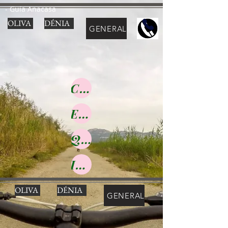
- Guía Anacasa
OLIVA
DÉNIA
GENERAL
CONSUMO RESPONSABLE
EL ULTIMO DIA
QUE HACER SI SE VA LA LUZ
IMPORTANTE
OLIVA
DÉNIA
GENERAL